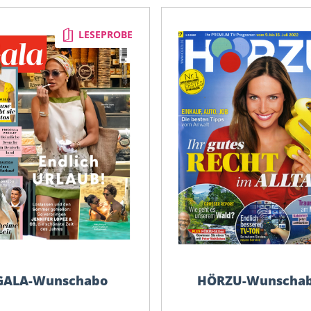
Spotlight
Monopol
STEREO
LESEPROBE
MOTORRAD
STERN CRIME
MOTORSPORT aktuell
STERN
NATIONAL
Super TV
GEOGRAPHIC
SUPERillu
natur
test
Neue Welt
tina
Öko-Test
TOURENFAHRER
OK!
tv Hören und Sehen
outdoor
TV Movie
TV neu
GALA-Wunschabo
HÖRZU-Wunscha
TV SPIELFILM