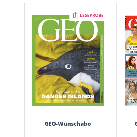
BRAVO
GartenFlora
LESEPROBE
BRIGITTE
Geliebte Katze
BUNTE
GEO
Burda Style
GEO EPOCHE
Business Punk
Geolino extra
CAPITAL
GEOlino mini
CARAVANING
GEOLINO
CAVALLO
Gong
CHIP Plus
Good Health
Cicero
GQ
Closer
GRAZIA
Connect
GEO-Wunschabo
HÄUSER
COSMOPOLITAN
Handelsblatt