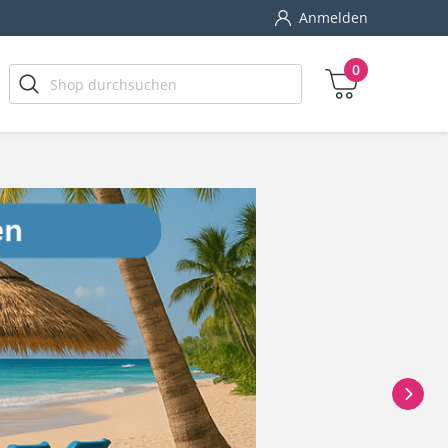
Anmelden
0
chen, Kultur & Reisen
Männer & Hobby
Zwischensumme
ssen & Ratgeber
Wohnen, Garten & Tiere
inkl. MwSt., ggf. zzgl. Versandkosten
Zum Warenkorb