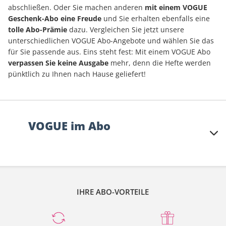
abschließen. Oder Sie machen anderen
mit einem VOGUE
Geschenk-Abo eine Freude
und Sie erhalten ebenfalls eine
tolle Abo-Prämie
dazu. Vergleichen Sie jetzt unsere
unterschiedlichen VOGUE Abo-Angebote und wählen Sie das
für Sie passende aus. Eins steht fest: Mit einem VOGUE Abo
verpassen Sie keine Ausgabe
mehr, denn die Hefte werden
pünktlich zu Ihnen nach Hause geliefert!
VOGUE im Abo
Die VOGUE ist die Bibel zum Trend in dem gehobenen
Lebensstil für die, die es sich leisten können.
Ästhetisch, künstlerisch, exklusiv und edel ist sowohl
IHRE ABO-VORTEILE
die Präsentation als auch der Inhalt: Fashion, Beauty,
Kultur, Wohnen, Reisen und Personality sind jeden
Monat in der VOGUE zu finden.