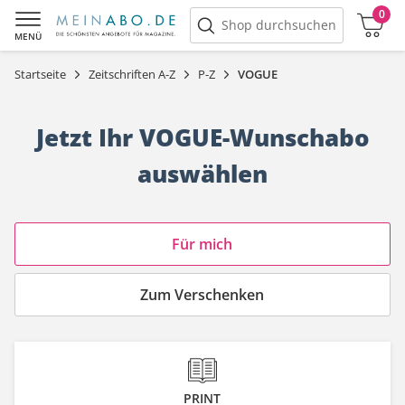
0
Warenkorb
Shop durchsuchen
MENÜ
Startseite
Zeitschriften A-Z
P-Z
VOGUE
Jetzt Ihr VOGUE-Wunschabo
auswählen
Angebotskategorie
Für mich
Zum Verschenken
PRINT