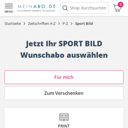
0
Warenkorb
Shop durchsuchen
MENÜ
Startseite
Zeitschriften A-Z
P-Z
Sport Bild
Jetzt Ihr SPORT BILD
Wunschabo auswählen
Angebotskategorie
Für mich
Zum Verschenken
PRINT