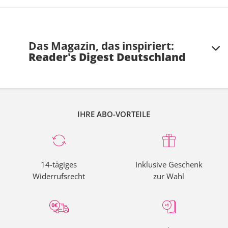
Das Magazin, das inspiriert:
Reader's Digest Deutschland
Über Reader's Digest Deutschland
IHRE ABO-VORTEILE
Reader's Digest Deutschland
erfreut sich bei einer
breiten Leserschaft Beliebtheit für seine inspirierenden
Geschichten, nützlichen Ratschläge, tiefgehenden
Artikel und humorvollen Anekdoten. Es umfasst eine
Vielfalt von Themen von Gesundheit und Wellness über
14-tägiges
Inklusive Geschenk
Lebensstil bis hin zu Reisen und Technologie.
Widerrufsrecht
zur Wahl
Vielseitige Inhalte und
lebensverbessernde Ratschläge
In
Reader's Digest Deutschland
finden Sie eine Fülle