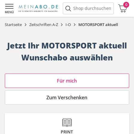
0
Warenkorb
Shop durchsuchen
MENÜ
Startseite
Zeitschriften A-Z
I-O
MOTORSPORT aktuell
Jetzt Ihr MOTORSPORT aktuell
Wunschabo auswählen
Angebotskategorie
Für mich
Zum Verschenken
PRINT