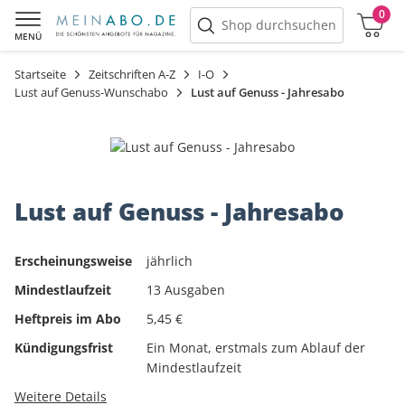
0
Warenkorb
Shop durchsuchen
MENÜ
Startseite
Zeitschriften A-Z
I-O
Lust auf Genuss-Wunschabo
Lust auf Genuss - Jahresabo
Lust auf Genuss - Jahresabo
Erscheinungsweise
jährlich
Mindestlaufzeit
13 Ausgaben
Heftpreis im Abo
5,45 €
Kündigungsfrist
Ein Monat, erstmals zum Ablauf der
Mindestlaufzeit
Weitere Details