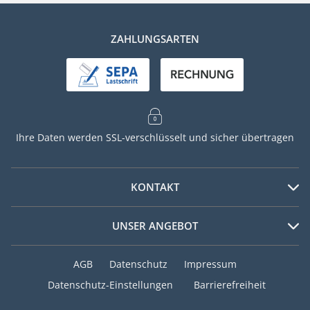
ZAHLUNGSARTEN
Ihre Daten werden SSL-verschlüsselt und sicher übertragen
KONTAKT
Telefon
UNSER ANGEBOT
+49 (0) 40 / 8770 9376
Beliebte Zeitschriften
Mo – Fr 7:30 – 20:00 Uhr
AGB
Datenschutz
Impressum
Sa 9:00 – 14:00 Uhr
Focus
Datenschutz-Einstellungen
Barrierefreiheit
Bunte
E-Mail