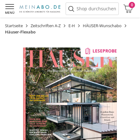
0
Warenkorb
Shop durchsuchen
MENÜ
Startseite
Zeitschriften A-Z
E-H
HÄUSER-Wunschabo
Häuser-Flexabo
LESEPROBE