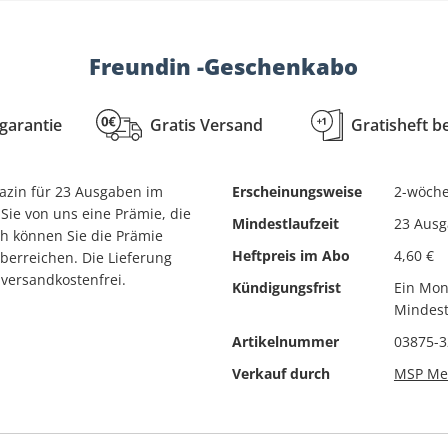
TV TODAY
TV direkt
Freundin -Geschenkabo
vital
VOGUE
rgarantie
Gratis Versand
Gratisheft b
Was ist Was - Magazin
welt der wunder
gazin für 23 Ausgaben im
Erscheinungsweise
2-wöche
WirtschaftsWoche
Sie von uns eine Prämie, die
Mindestlaufzeit
23 Aus
ch können Sie die Prämie
Wohnen & Garten
Heftpreis im Abo
4,60 €
berreichen. Die Lieferung
WOHNIDEE
versandkostenfrei.
Kündigungsfrist
Ein Mon
Women's Health
Mindest
Wort-Suchspiel
Artikelnummer
03875-
Verkauf durch
MSP Med
Yacht
ZEIT leo
ZEIT WISSEN