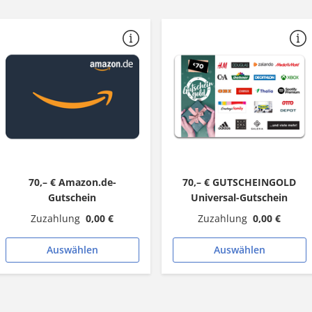
Spotlight
Monopol
STEREO
MOTORRAD
STERN CRIME
MOTORSPORT aktuell
STERN
NATIONAL
Super TV
GEOGRAPHIC
SUPERillu
natur
test
Neue Welt
tina
Öko-Test
70,– € Amazon.de-
70,– € GUTSCHEINGOLD
TOURENFAHRER
Gutschein
Universal-Gutschein
OK!
tv Hören und Sehen
Zuzahlung
0,00 €
Zuzahlung
0,00 €
outdoor
TV Movie
Auswählen
Auswählen
TV neu
TV SPIELFILM