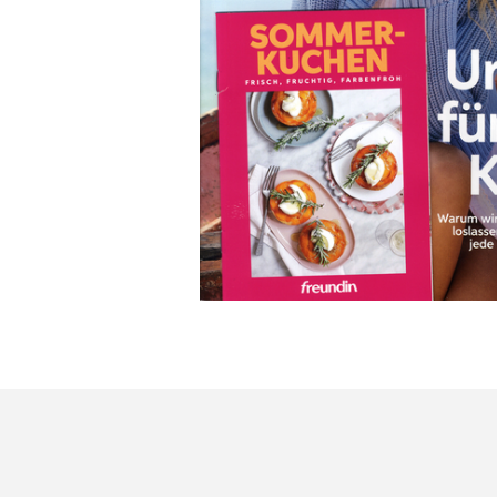
Finanztest
AUDIO + stereoplay
FOCUS
auf einen Blick
Focus Money
AUTO BILD
Frag doch mal die Maus
Auto Bild klassik
frau aktuell
auto motor und sport
Frau im Leben
AUTO ZEITUNG
FRAU IM SPIEGEL
bella
Frau mit Herz
BERGWELTEN
Freizeit Revue
Bibi&Tina
freundin
BIKE
FÜR SIE
BILD der FRAU
FUNK UHR
Bild der Wissenschaft
G-GESCHICHTE
BILD + FUNK
GALA