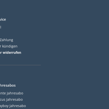
vice
l
 Zahlung
er kündigen
er widerrufen
hresabos
nte Jahresabo
cus Jahresabo
ayboy Jahresabo