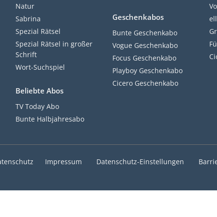
Natur
Vo
Geschenkabos
Sabrina
el
Spezial Rätsel
Gr
Bunte Geschenkabo
Spezial Rätsel in großer
Fü
Vogue Geschenkabo
Schrift
Ci
Focus Geschenkabo
Wort-Suchspiel
Playboy Geschenkabo
Cicero Geschenkabo
Beliebte Abos
TV Today Abo
Bunte Halbjahresabo
atenschutz
Impressum
Datenschutz-Einstellungen
Barri