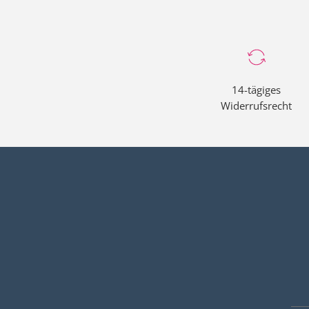
service@meinabo.de
oder telefonisch 
14-tägiges
Widerrufsrecht