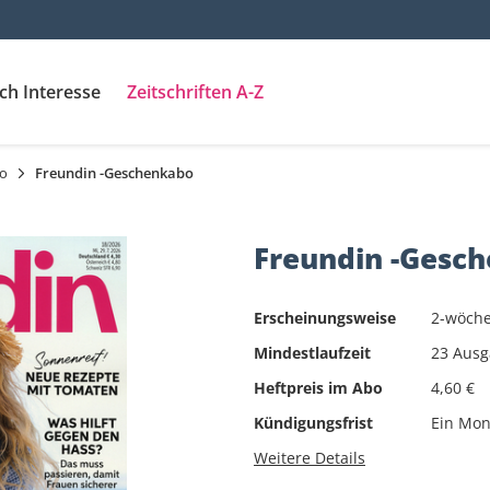
ach Interesse
Zeitschriften A-Z
o
Freundin -Geschenkabo
I-O
P-Z
Familie, Kinder &
Frauen & Mode
Ko
Jugend
in - Das STAR & STYLE
PC-WELT PLUS
Freundin -Gesc
Magazin
Sport & Gesundheit
TV, Film & Foto
Wi
PLAYBOY
InStyle
plus Magazin
Erscheinungsweise
2-wöche
InTouch
P.M. HISTORY
Mindestlaufzeit
23 Aus
Julia
P.M. Magazin
Heftpreis im Abo
4,60 €
kicker
P.M. Schneller schlau
Kündigungsfrist
Ein Mon
klettern
promobil
Weitere Details
Kochen & Geniessen