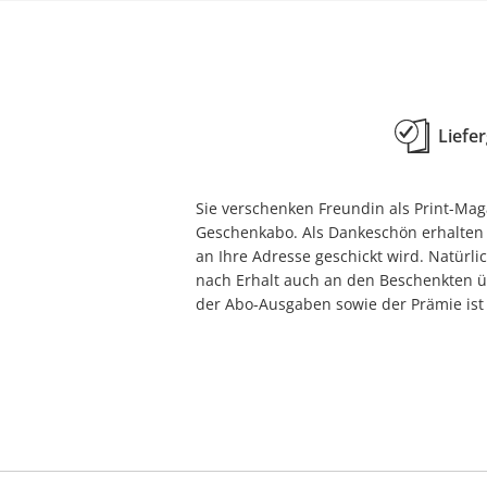
COUCH
happinez
DAMALS
Harper's BAZAAR
DAS GOLDENE BLATT
Historical
DER FEINSCHMECKER
Liefe
HÖRZU
die aktuelle
Hörzu Wissen
Die drei Fragezeichen
Sie verschenken Freundin als Print-Ma
Kids
Geschenkabo. Als Dankeschön erhalten 
an Ihre Adresse geschickt wird. Natürli
DIE NEUE FRAU
nach Erhalt auch an den Beschenkten ü
der Abo-Ausgaben sowie der Prämie ist 
DIE WELT
DIE ZEIT
DONNA