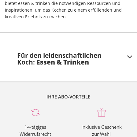
bietet essen & trinken die notwendigen Ressourcen und
Inspirationen, um das Kochen zu einem erfüllenden und
kreativen Erlebnis zu machen.
Für den leidenschaftlichen
Koch:
Essen & Trinken
Über essen & trinken
IHRE ABO-VORTEILE
essen & trinken
ist Deutschlands führendes
Kochmagazin und bietet leidenschaftlichen Köchen
ausführliche Rezepte, kulinarische Tipps und
Inspirationen.
14-tägiges
Inklusive Geschenk
Rezepte und Kochtipps
Widerrufsrecht
zur Wahl