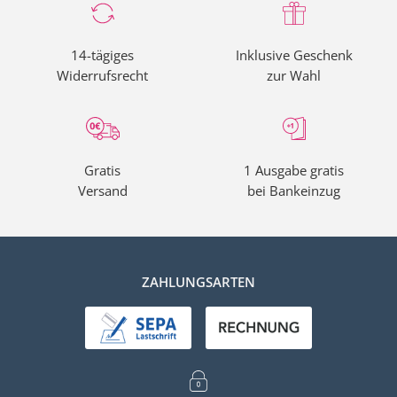
erreichen Sie per E-Mail über
service@meinabo.de
oder
telefonisch unter
+49 (0) 40 / 8770 9376
(Mo – Fr 7:30 – 20:00
Uhr, Sa 9:00 – 14:00 Uhr).
14-tägiges
Inklusive Geschenk
Widerrufsrecht
zur Wahl
Gratis
1 Ausgabe gratis
Versand
bei Bankeinzug
ZAHLUNGSARTEN