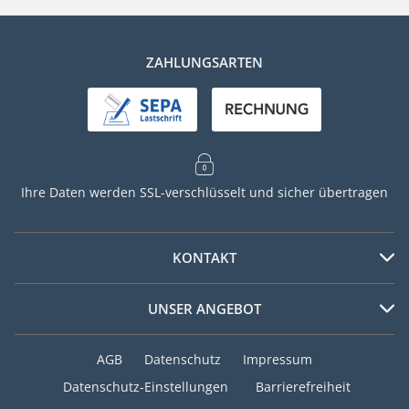
ZAHLUNGSARTEN
Ihre Daten werden SSL-verschlüsselt und sicher übertragen
KONTAKT
Telefon
UNSER ANGEBOT
+49 (0) 40 / 8770 9376
Beliebte Zeitschriften
Mo – Fr 7:30 – 20:00 Uhr
AGB
Datenschutz
Impressum
Sa 9:00 – 14:00 Uhr
Focus
Datenschutz-Einstellungen
Barrierefreiheit
Bunte