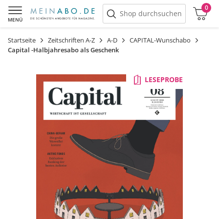
0
Warenkorb
Shop durchsuchen
MENÜ
Startseite
Zeitschriften A-Z
A-D
CAPITAL-Wunschabo
Capital -Halbjahresabo als Geschenk
LESEPROBE