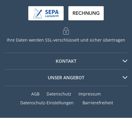
Ihre Daten werden SSL-verschlüsselt und sicher übertragen
KONTAKT
Telefon
UNSER ANGEBOT
+49 (0) 40 / 8770 9376
Beliebte Zeitschriften
Mo – Fr 7:30 – 20:00 Uhr
AGB
Datenschutz
Impressum
Sa 9:00 – 14:00 Uhr
Focus
Datenschutz-Einstellungen
Barrierefreiheit
Bunte
E-Mail
Playboy
service@meinabo.de
Vogue
elle