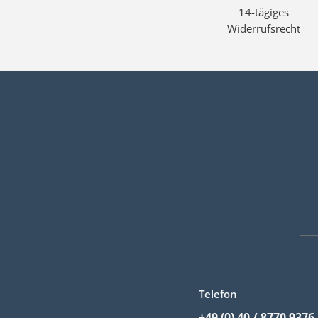
14-tägiges
Widerrufsrecht
Telefon
+49 (0) 40 / 8770 9376