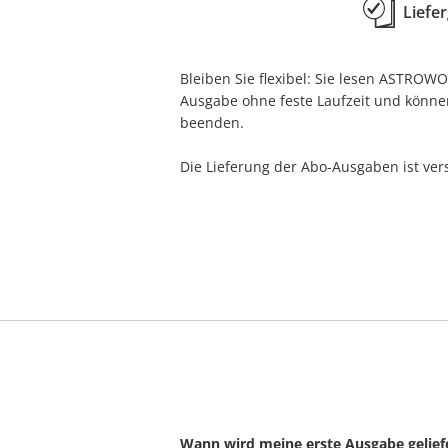
Liefe
BRAVO
GartenFlora
BRIGITTE
Geliebte Katze
Bleiben Sie flexibel: Sie lesen ASTROWO
BUNTE
GEO
Ausgabe ohne feste Laufzeit und können
beenden.
Burda Style
GEO EPOCHE
Business Punk
Geolino extra
Die Lieferung der Abo-Ausgaben ist ver
CAPITAL
GEOlino mini
CARAVANING
GEOLINO
CAVALLO
Gong
CHIP Plus
Good Health
Cicero
GQ
Closer
GRAZIA
Connect
HÄUSER
COSMOPOLITAN
Handelsblatt
Wann wird meine erste Ausgabe gelief