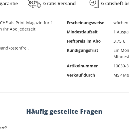
Spotlight
rgarantie
Gratis Versand
Gratisheft b
Monopol
STEREO
MOTORRAD
STERN CRIME
CHE als Print-Magazin für 1
Erscheinungsweise
wöchent
MOTORSPORT aktuell
 Ihr Abo jederzeit
STERN
Mindestlaufzeit
1 Ausg
NATIONAL
Super TV
Heftpreis im Abo
3,75 €
GEOGRAPHIC
sandkostenfrei.
Kündigungsfrist
Ein Mon
SUPERillu
natur
Mindest
test
Neue Welt
Artikelnummer
10630-
tina
Öko-Test
Verkauf durch
MSP Med
TOURENFAHRER
OK!
tv Hören und Sehen
outdoor
TV Movie
TV neu
Häufig gestellte Fragen
TV SPIELFILM
ert?