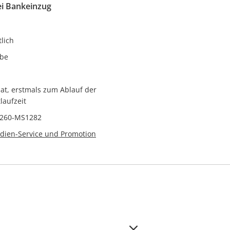
ei Bankeinzug
lich
abe
at, erstmals zum Ablauf der
laufzeit
3260-MS1282
ien-Service und Promotion