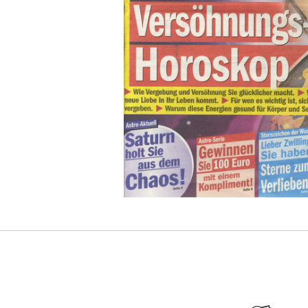
Finanztest
AUDIO + stereoplay
FOCUS
auf einen Blick
Focus Money
AUTO BILD
Frag doch mal die Maus
Auto Bild klassik
frau aktuell
auto motor und sport
Frau im Leben
AUTO ZEITUNG
FRAU IM SPIEGEL
bella
Frau mit Herz
BERGWELTEN
Freizeit Revue
Bibi&Tina
freundin
BIKE
FÜR SIE
BILD der FRAU
FUNK UHR
Bild der Wissenschaft
G-GESCHICHTE
BILD + FUNK
GALA